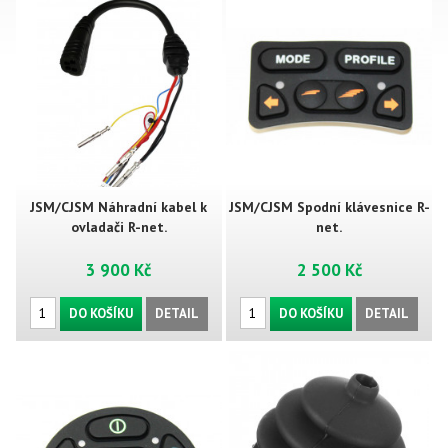
JSM/CJSM Náhradní kabel k
JSM/CJSM Spodní klávesnice R-
ovladači R-net.
net.
3 900 Kč
2 500 Kč
DO KOŠÍKU
DETAIL
DO KOŠÍKU
DETAIL