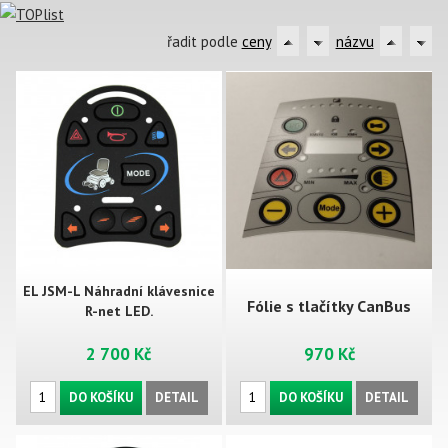
řadit podle
ceny
názvu
EL JSM-L Náhradní klávesnice
Fólie s tlačítky CanBus
R-net LED.
2 700 Kč
970 Kč
DO KOŠÍKU
DETAIL
DO KOŠÍKU
DETAIL