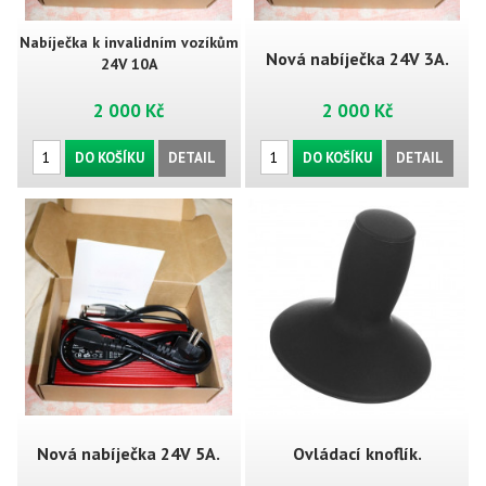
Nabíječka k invalidním vozíkům
Nová nabíječka 24V 3A.
24V 10A
2 000 Kč
2 000 Kč
DO KOŠÍKU
DETAIL
DO KOŠÍKU
DETAIL
Nová nabíječka 24V 5A.
Ovládací knoflík.