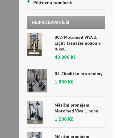
+
Půjčovna pomůcek
NEJPRODÁVANĚJŠÍ
002-Motomed VIVA 2,
Light trenažér nohou a
rukou.
40 000 Kč
04-Chodítko pro seniory
1 000 Kč
Měsíční pronájem
Motomed Viva 1 nohy.
1 200 Kč
Měsíční pronájem