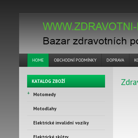
HOME
OBCHODNÍ PODMÍNKY
DOPRAVA
K
Zdra
KATALOG ZBOŽÍ
+
Motomedy
Motodlahy
Elektrické invalidní vozíky
Elektrické skůtry